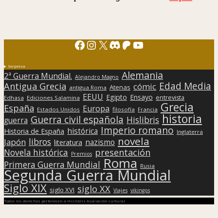
Facebook
Instagram
X
Discord
Patreon
YouTube
Sorpresa
Alemania
2ª Guerra Mundial.
Alejandro Magno
Edad Media
Antigua Grecia
cómic
Atenas
antigua Roma
EEUU
Egipto
Ensayo
entrevista
Edhasa
Ediciones Salamina
Grecia
España
Europa
Estados Unidos
filosofía
Francia
historia
Guerra civil española
Hislibris
guerra
Imperio romano
histórica
Historia de España
Inglaterra
novela
libros
Japón
nazismo
literatura
presentación
Novela histórica
Premios
Roma
Primera Guerra Mundial
Rusia
Segunda Guerra Mundial
Siglo XIX
siglo XX
siglo XVI
Viajes
vikingos
Todos los derechos pertenecen a Hislibris Asociación cultural