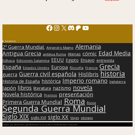
Facebook
Instagram
X
Discord
Patreon
YouTube
Sorpresa
Alemania
2ª Guerra Mundial.
Alejandro Magno
Edad Media
Antigua Grecia
cómic
Atenas
antigua Roma
EEUU
Egipto
Ensayo
entrevista
Edhasa
Ediciones Salamina
Grecia
España
Europa
Estados Unidos
filosofía
Francia
historia
Guerra civil española
Hislibris
guerra
Imperio romano
histórica
Historia de España
Inglaterra
novela
libros
Japón
nazismo
literatura
presentación
Novela histórica
Premios
Roma
Primera Guerra Mundial
Rusia
Segunda Guerra Mundial
Siglo XIX
siglo XX
siglo XVI
Viajes
vikingos
Todos los derechos pertenecen a Hislibris Asociación cultural