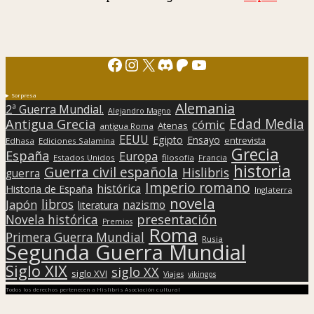
Facebook
Instagram
X
Discord
Patreon
YouTube
Sorpresa
Alemania
2ª Guerra Mundial.
Alejandro Magno
Edad Media
Antigua Grecia
cómic
Atenas
antigua Roma
EEUU
Egipto
Ensayo
entrevista
Edhasa
Ediciones Salamina
Grecia
España
Europa
Estados Unidos
filosofía
Francia
historia
Guerra civil española
Hislibris
guerra
Imperio romano
histórica
Historia de España
Inglaterra
novela
libros
Japón
nazismo
literatura
presentación
Novela histórica
Premios
Roma
Primera Guerra Mundial
Rusia
Segunda Guerra Mundial
Siglo XIX
siglo XX
siglo XVI
Viajes
vikingos
Todos los derechos pertenecen a Hislibris Asociación cultural