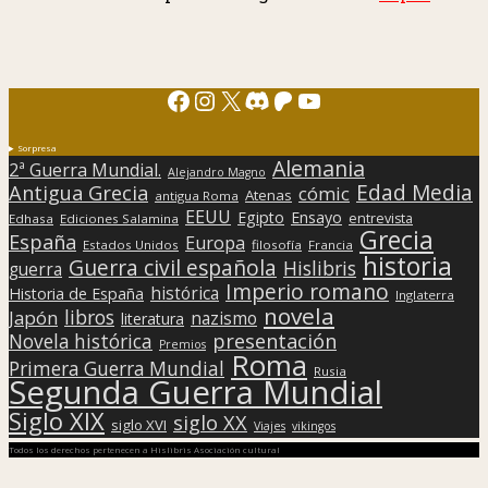
Facebook
Instagram
X
Discord
Patreon
YouTube
Sorpresa
Alemania
2ª Guerra Mundial.
Alejandro Magno
Edad Media
Antigua Grecia
cómic
Atenas
antigua Roma
EEUU
Egipto
Ensayo
entrevista
Edhasa
Ediciones Salamina
Grecia
España
Europa
Estados Unidos
filosofía
Francia
historia
Guerra civil española
Hislibris
guerra
Imperio romano
histórica
Historia de España
Inglaterra
novela
libros
Japón
nazismo
literatura
presentación
Novela histórica
Premios
Roma
Primera Guerra Mundial
Rusia
Segunda Guerra Mundial
Siglo XIX
siglo XX
siglo XVI
Viajes
vikingos
Todos los derechos pertenecen a Hislibris Asociación cultural