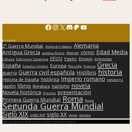
Facebook
Instagram
X
Discord
Patreon
YouTube
Sorpresa
Alemania
2ª Guerra Mundial.
Alejandro Magno
Edad Media
Antigua Grecia
cómic
Atenas
antigua Roma
EEUU
Egipto
Ensayo
entrevista
Edhasa
Ediciones Salamina
Grecia
España
Europa
Estados Unidos
filosofía
Francia
historia
Guerra civil española
Hislibris
guerra
Imperio romano
histórica
Historia de España
Inglaterra
novela
libros
Japón
nazismo
literatura
presentación
Novela histórica
Premios
Roma
Primera Guerra Mundial
Rusia
Segunda Guerra Mundial
Siglo XIX
siglo XX
siglo XVI
Viajes
vikingos
Todos los derechos pertenecen a Hislibris Asociación cultural