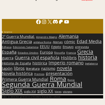
Facebook
Instagram
X
Discord
Patreon
YouTube
Sorpresa
Alemania
2ª Guerra Mundial.
Alejandro Magno
Edad Media
Antigua Grecia
cómic
Atenas
antigua Roma
EEUU
Egipto
Ensayo
entrevista
Edhasa
Ediciones Salamina
Grecia
España
Europa
Estados Unidos
filosofía
Francia
historia
Guerra civil española
Hislibris
guerra
Imperio romano
histórica
Historia de España
Inglaterra
novela
libros
Japón
nazismo
literatura
presentación
Novela histórica
Premios
Roma
Primera Guerra Mundial
Rusia
Segunda Guerra Mundial
Siglo XIX
siglo XX
siglo XVI
Viajes
vikingos
Todos los derechos pertenecen a Hislibris Asociación cultural