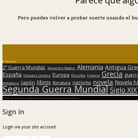
Pero puedes volver a probar suerte usando el bu
Sorpresa
Alemania
Antigua Gre
2ª Guerra Mundial.
Alejandro Magno
Grecia
España
Europa
guerr
Estados Unidos
filosofía
Francia
novela
libros
Japón
Novela hi
nazismo
literatura
Inglaterra
Segunda Guerra Mundial
Siglo XIX
Todos los derechos pertenecen a Hislibris Asociación cultural
Sign In
Login via your site account