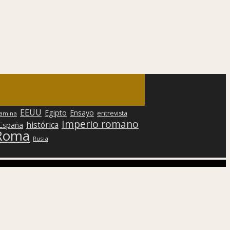
EEUU
Egipto
Ensayo
entrevista
lamina
Imperio romano
histórica
 España
Roma
Rusia