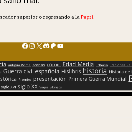
scador superior o regresando a la
Papri
.
Facebook
Instagram
X
Discord
Patreon
YouTube
Edad Media
cia
cómic
Atenas
antigua Roma
Edhasa
Ediciones Sa
historia
Guerra civil española
Hislibris
a
Historia de
presentación
stórica
Primera Guerra Mundial
Premios
siglo XX
siglo XVI
Viajes
vikingos