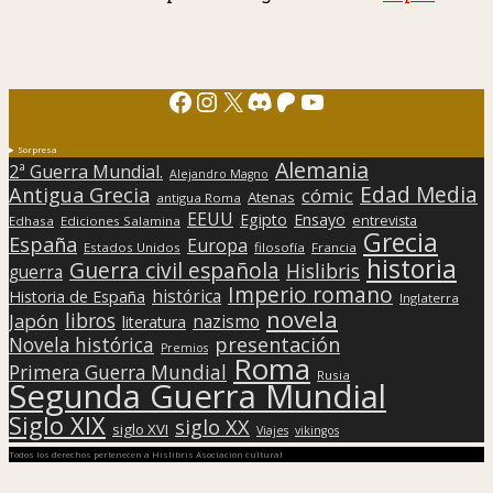
Facebook
Instagram
X
Discord
Patreon
YouTube
Sorpresa
Alemania
2ª Guerra Mundial.
Alejandro Magno
Edad Media
Antigua Grecia
cómic
Atenas
antigua Roma
EEUU
Egipto
Ensayo
entrevista
Edhasa
Ediciones Salamina
Grecia
España
Europa
Estados Unidos
filosofía
Francia
historia
Guerra civil española
Hislibris
guerra
Imperio romano
histórica
Historia de España
Inglaterra
novela
libros
Japón
nazismo
literatura
presentación
Novela histórica
Premios
Roma
Primera Guerra Mundial
Rusia
Segunda Guerra Mundial
Siglo XIX
siglo XX
siglo XVI
Viajes
vikingos
Todos los derechos pertenecen a Hislibris Asociación cultural