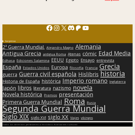
Facebook
Instagram
X
Discord
Patreon
YouTube
Sorpresa
Alemania
2ª Guerra Mundial.
Alejandro Magno
Edad Media
Antigua Grecia
cómic
Atenas
antigua Roma
EEUU
Egipto
Ensayo
entrevista
Edhasa
Ediciones Salamina
Grecia
España
Europa
Estados Unidos
filosofía
Francia
historia
Guerra civil española
Hislibris
guerra
Imperio romano
histórica
Historia de España
Inglaterra
novela
libros
Japón
nazismo
literatura
presentación
Novela histórica
Premios
Roma
Primera Guerra Mundial
Rusia
Segunda Guerra Mundial
Siglo XIX
siglo XX
siglo XVI
Viajes
vikingos
Todos los derechos pertenecen a Hislibris Asociación cultural