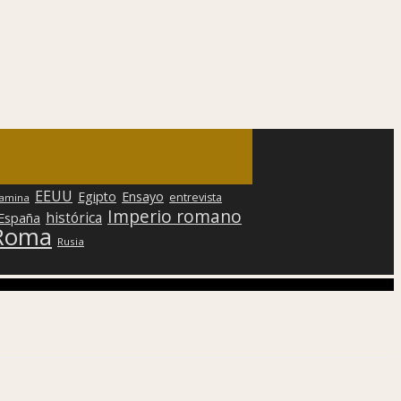
EEUU
Egipto
Ensayo
entrevista
lamina
Imperio romano
histórica
 España
Roma
Rusia