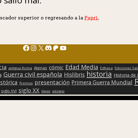
scador superior o regresando a la
Papri
.
Facebook
Instagram
X
Discord
Patreon
YouTube
Edad Media
cia
cómic
Atenas
antigua Roma
Edhasa
Ediciones Sa
historia
Guerra civil española
Hislibris
a
Historia de
presentación
stórica
Primera Guerra Mundial
Premios
siglo XX
siglo XVI
Viajes
vikingos