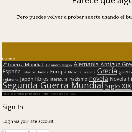
Pero puedes volver a probar suerte usando el bu
Sorpresa
Alemania
Antigua Gre
2ª Guerra Mundial.
Alejandro Magno
Grecia
España
Europa
guerr
Estados Unidos
filosofía
Francia
novela
libros
Japón
Novela hi
nazismo
literatura
Inglaterra
Segunda Guerra Mundial
Siglo XIX
Todos los derechos pertenecen a Hislibris Asociación cultural
Sign In
Login via your site account