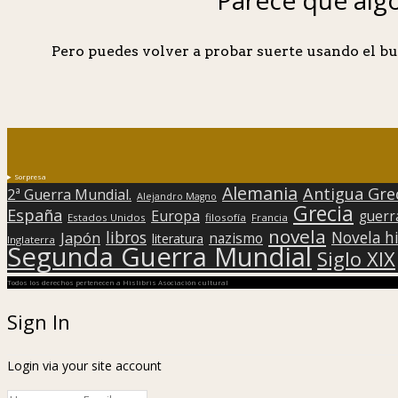
Pero puedes volver a probar suerte usando el bu
Sorpresa
Alemania
Antigua Gre
2ª Guerra Mundial.
Alejandro Magno
Grecia
España
Europa
guerr
Estados Unidos
filosofía
Francia
novela
libros
Japón
Novela hi
nazismo
literatura
Inglaterra
Segunda Guerra Mundial
Siglo XIX
Todos los derechos pertenecen a Hislibris Asociación cultural
Sign In
Login via your site account