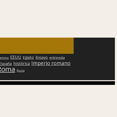
EEUU
Egipto
Ensayo
entrevista
lamina
Imperio romano
histórica
 España
Roma
Rusia