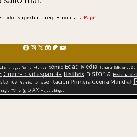
scador superior o regresando a la
Papri
.
Facebook
Instagram
X
Discord
Patreon
YouTube
Edad Media
cia
cómic
Atenas
antigua Roma
Edhasa
Ediciones Sa
historia
Guerra civil española
Hislibris
a
Historia de
presentación
stórica
Primera Guerra Mundial
Premios
siglo XX
siglo XVI
Viajes
vikingos