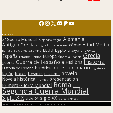
Facebook
Instagram
X
Discord
Patreon
YouTube
Sorpresa
Alemania
2ª Guerra Mundial.
Alejandro Magno
Edad Media
Antigua Grecia
cómic
Atenas
antigua Roma
EEUU
Egipto
Ensayo
entrevista
Edhasa
Ediciones Salamina
Grecia
España
Europa
Estados Unidos
filosofía
Francia
historia
Guerra civil española
Hislibris
guerra
Imperio romano
histórica
Historia de España
Inglaterra
novela
libros
Japón
nazismo
literatura
presentación
Novela histórica
Premios
Roma
Primera Guerra Mundial
Rusia
Segunda Guerra Mundial
Siglo XIX
siglo XX
siglo XVI
Viajes
vikingos
Todos los derechos pertenecen a Hislibris Asociación cultural