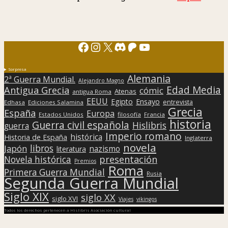
Facebook
Instagram
X
Discord
Patreon
YouTube
Sorpresa
Alemania
2ª Guerra Mundial.
Alejandro Magno
Edad Media
Antigua Grecia
cómic
Atenas
antigua Roma
EEUU
Egipto
Ensayo
entrevista
Edhasa
Ediciones Salamina
Grecia
España
Europa
Estados Unidos
filosofía
Francia
historia
Guerra civil española
Hislibris
guerra
Imperio romano
histórica
Historia de España
Inglaterra
novela
libros
Japón
nazismo
literatura
presentación
Novela histórica
Premios
Roma
Primera Guerra Mundial
Rusia
Segunda Guerra Mundial
Siglo XIX
siglo XX
siglo XVI
Viajes
vikingos
Todos los derechos pertenecen a Hislibris Asociación cultural