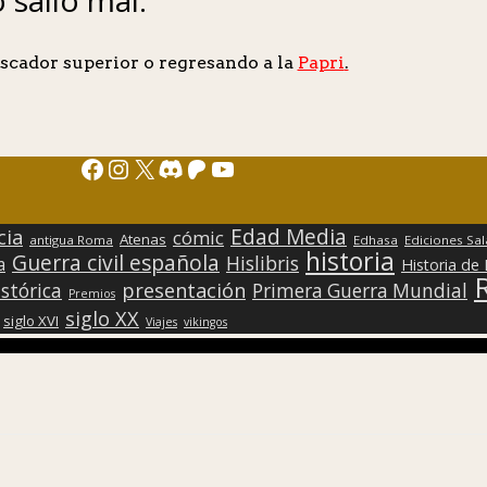
scador superior o regresando a la
Papri
.
Facebook
Instagram
X
Discord
Patreon
YouTube
Edad Media
cia
cómic
Atenas
antigua Roma
Edhasa
Ediciones Sa
historia
Guerra civil española
Hislibris
a
Historia de
presentación
stórica
Primera Guerra Mundial
Premios
siglo XX
siglo XVI
Viajes
vikingos