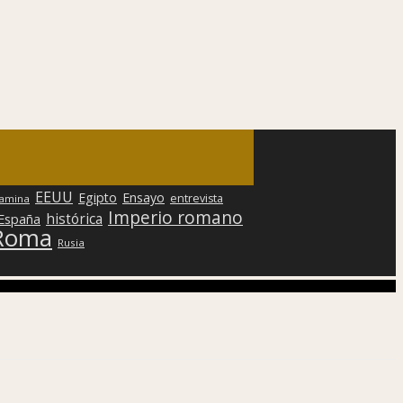
EEUU
Egipto
Ensayo
entrevista
lamina
Imperio romano
histórica
 España
Roma
Rusia