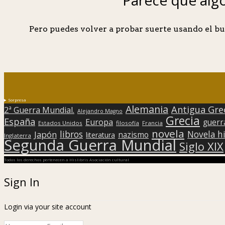
Pero puedes volver a probar suerte usando el bu
Sorpresa
Alemania
Antigua Gre
2ª Guerra Mundial.
Alejandro Magno
Grecia
España
Europa
guerr
Estados Unidos
filosofía
Francia
novela
libros
Japón
Novela hi
nazismo
literatura
Inglaterra
Segunda Guerra Mundial
Siglo XIX
Todos los derechos pertenecen a Hislibris Asociación cultural
Sign In
Login via your site account