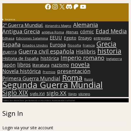
Facebook
Instagram
X
Discord
Patreon
YouTube
Sorpresa
Alemania
2ª Guerra Mundial.
Alejandro Magno
Edad Media
Antigua Grecia
cómic
Atenas
antigua Roma
EEUU
Egipto
Ensayo
entrevista
Edhasa
Ediciones Salamina
Grecia
España
Europa
Estados Unidos
filosofía
Francia
historia
Guerra civil española
Hislibris
guerra
Imperio romano
histórica
Historia de España
Inglaterra
novela
libros
Japón
nazismo
literatura
presentación
Novela histórica
Premios
Roma
Primera Guerra Mundial
Rusia
Segunda Guerra Mundial
Siglo XIX
siglo XX
siglo XVI
Viajes
vikingos
Todos los derechos pertenecen a Hislibris Asociación cultural
Sign In
Login via your site account