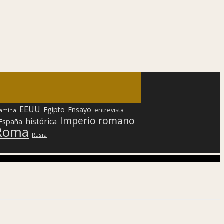
EEUU
Egipto
Ensayo
entrevista
lamina
Imperio romano
histórica
 España
Roma
Rusia