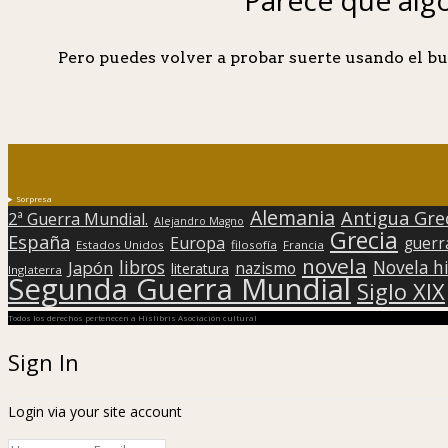
Pero puedes volver a probar suerte usando el bu
Sorpresa
Alemania
Antigua Gre
2ª Guerra Mundial.
Alejandro Magno
Grecia
España
Europa
guerr
Estados Unidos
filosofía
Francia
novela
libros
Japón
Novela hi
nazismo
literatura
Inglaterra
Segunda Guerra Mundial
Siglo XIX
Todos los derechos pertenecen a Hislibris Asociación cultural
Sign In
Login via your site account