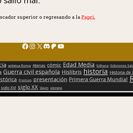
scador superior o regresando a la
Papri
.
Facebook
Instagram
X
Discord
Patreon
YouTube
Edad Media
cia
cómic
Atenas
antigua Roma
Edhasa
Ediciones Sa
historia
Guerra civil española
Hislibris
a
Historia de
presentación
stórica
Primera Guerra Mundial
Premios
siglo XX
siglo XVI
Viajes
vikingos