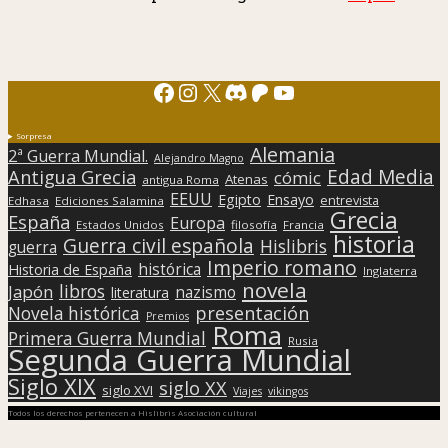
Facebook
Instagram
X
Discord
Patreon
YouTube
Sorpresa
Alemania
2ª Guerra Mundial.
Alejandro Magno
Edad Media
Antigua Grecia
cómic
Atenas
antigua Roma
EEUU
Egipto
Ensayo
entrevista
Edhasa
Ediciones Salamina
Grecia
España
Europa
Estados Unidos
filosofía
Francia
historia
Guerra civil española
Hislibris
guerra
Imperio romano
histórica
Historia de España
Inglaterra
novela
libros
Japón
nazismo
literatura
presentación
Novela histórica
Premios
Roma
Primera Guerra Mundial
Rusia
Segunda Guerra Mundial
Siglo XIX
siglo XX
siglo XVI
Viajes
vikingos
Todos los derechos pertenecen a Hislibris Asociación cultural