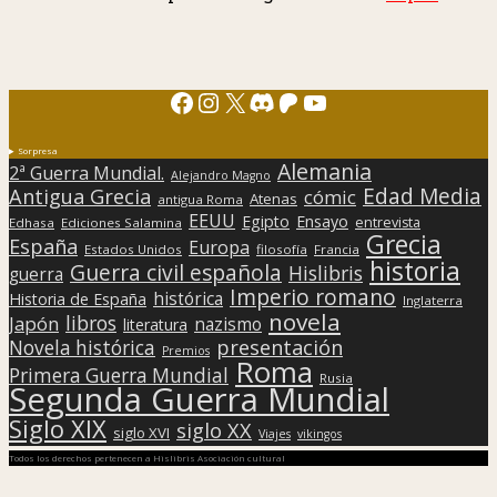
Facebook
Instagram
X
Discord
Patreon
YouTube
Sorpresa
Alemania
2ª Guerra Mundial.
Alejandro Magno
Edad Media
Antigua Grecia
cómic
Atenas
antigua Roma
EEUU
Egipto
Ensayo
entrevista
Edhasa
Ediciones Salamina
Grecia
España
Europa
Estados Unidos
filosofía
Francia
historia
Guerra civil española
Hislibris
guerra
Imperio romano
histórica
Historia de España
Inglaterra
novela
libros
Japón
nazismo
literatura
presentación
Novela histórica
Premios
Roma
Primera Guerra Mundial
Rusia
Segunda Guerra Mundial
Siglo XIX
siglo XX
siglo XVI
Viajes
vikingos
Todos los derechos pertenecen a Hislibris Asociación cultural