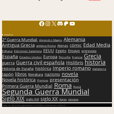
Facebook
Instagram
X
Discord
Patreon
YouTube
Sorpresa
Alemania
2ª Guerra Mundial.
Alejandro Magno
Edad Media
Antigua Grecia
cómic
Atenas
antigua Roma
EEUU
Egipto
Ensayo
entrevista
Edhasa
Ediciones Salamina
Grecia
España
Europa
Estados Unidos
filosofía
Francia
historia
Guerra civil española
Hislibris
guerra
Imperio romano
histórica
Historia de España
Inglaterra
novela
libros
Japón
nazismo
literatura
presentación
Novela histórica
Premios
Roma
Primera Guerra Mundial
Rusia
Segunda Guerra Mundial
Siglo XIX
siglo XX
siglo XVI
Viajes
vikingos
Todos los derechos pertenecen a Hislibris Asociación cultural