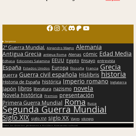
Facebook
Instagram
X
Discord
Patreon
YouTube
Sorpresa
Alemania
2ª Guerra Mundial.
Alejandro Magno
Edad Media
Antigua Grecia
cómic
Atenas
antigua Roma
EEUU
Egipto
Ensayo
entrevista
Edhasa
Ediciones Salamina
Grecia
España
Europa
Estados Unidos
filosofía
Francia
historia
Guerra civil española
Hislibris
guerra
Imperio romano
histórica
Historia de España
Inglaterra
novela
libros
Japón
nazismo
literatura
presentación
Novela histórica
Premios
Roma
Primera Guerra Mundial
Rusia
Segunda Guerra Mundial
Siglo XIX
siglo XX
siglo XVI
Viajes
vikingos
Todos los derechos pertenecen a Hislibris Asociación cultural