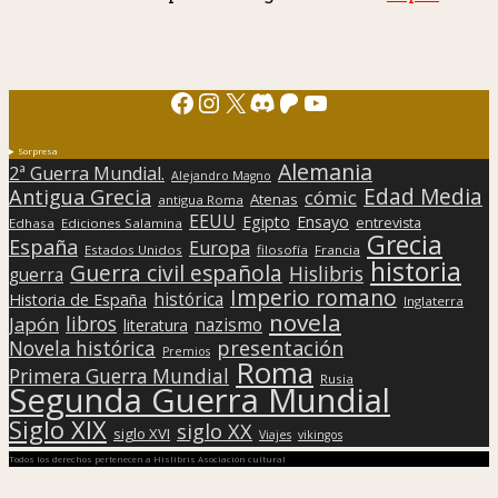
Facebook
Instagram
X
Discord
Patreon
YouTube
Sorpresa
Alemania
2ª Guerra Mundial.
Alejandro Magno
Edad Media
Antigua Grecia
cómic
Atenas
antigua Roma
EEUU
Egipto
Ensayo
entrevista
Edhasa
Ediciones Salamina
Grecia
España
Europa
Estados Unidos
filosofía
Francia
historia
Guerra civil española
Hislibris
guerra
Imperio romano
histórica
Historia de España
Inglaterra
novela
libros
Japón
nazismo
literatura
presentación
Novela histórica
Premios
Roma
Primera Guerra Mundial
Rusia
Segunda Guerra Mundial
Siglo XIX
siglo XX
siglo XVI
Viajes
vikingos
Todos los derechos pertenecen a Hislibris Asociación cultural