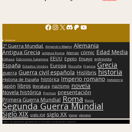
Facebook
Instagram
X
Discord
Patreon
YouTube
Sorpresa
Alemania
2ª Guerra Mundial.
Alejandro Magno
Edad Media
Antigua Grecia
cómic
Atenas
antigua Roma
EEUU
Egipto
Ensayo
entrevista
Edhasa
Ediciones Salamina
Grecia
España
Europa
Estados Unidos
filosofía
Francia
historia
Guerra civil española
Hislibris
guerra
Imperio romano
histórica
Historia de España
Inglaterra
novela
libros
Japón
nazismo
literatura
presentación
Novela histórica
Premios
Roma
Primera Guerra Mundial
Rusia
Segunda Guerra Mundial
Siglo XIX
siglo XX
siglo XVI
Viajes
vikingos
Todos los derechos pertenecen a Hislibris Asociación cultural