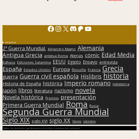
Facebook
Instagram
X
Discord
Patreon
YouTube
Sorpresa
Alemania
2ª Guerra Mundial.
Alejandro Magno
Edad Media
Antigua Grecia
cómic
Atenas
antigua Roma
EEUU
Egipto
Ensayo
entrevista
Edhasa
Ediciones Salamina
Grecia
España
Europa
Estados Unidos
filosofía
Francia
historia
Guerra civil española
Hislibris
guerra
Imperio romano
histórica
Historia de España
Inglaterra
novela
libros
Japón
nazismo
literatura
presentación
Novela histórica
Premios
Roma
Primera Guerra Mundial
Rusia
Segunda Guerra Mundial
Siglo XIX
siglo XX
siglo XVI
Viajes
vikingos
Todos los derechos pertenecen a Hislibris Asociación cultural