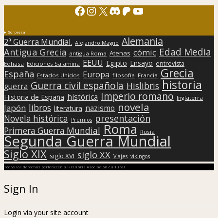
Facebook
Instagram
X
Discord
Patreon
YouTube
Sorpresa
Alemania
2ª Guerra Mundial.
Alejandro Magno
Edad Media
Antigua Grecia
cómic
Atenas
antigua Roma
EEUU
Egipto
Ensayo
entrevista
Edhasa
Ediciones Salamina
Grecia
España
Europa
Estados Unidos
filosofía
Francia
historia
Guerra civil española
Hislibris
guerra
Imperio romano
histórica
Historia de España
Inglaterra
novela
libros
Japón
nazismo
literatura
presentación
Novela histórica
Premios
Roma
Primera Guerra Mundial
Rusia
Segunda Guerra Mundial
Siglo XIX
siglo XX
siglo XVI
Viajes
vikingos
Todos los derechos pertenecen a Hislibris Asociación cultural
Sign In
Login via your site account