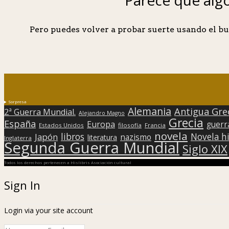
Pero puedes volver a probar suerte usando el bu
Sorpresa
Alemania
Antigua Gre
2ª Guerra Mundial.
Alejandro Magno
Grecia
España
Europa
guerr
Estados Unidos
filosofía
Francia
novela
libros
Japón
Novela hi
nazismo
literatura
Inglaterra
Segunda Guerra Mundial
Siglo XIX
Todos los derechos pertenecen a Hislibris Asociación cultural
Sign In
Login via your site account