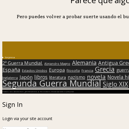
Pero puedes volver a probar suerte usando el bu
Sorpresa
Alemania
Antigua Gre
2ª Guerra Mundial.
Alejandro Magno
Grecia
España
Europa
guerr
Estados Unidos
filosofía
Francia
novela
libros
Japón
Novela hi
nazismo
literatura
Inglaterra
Segunda Guerra Mundial
Siglo XIX
Todos los derechos pertenecen a Hislibris Asociación cultural
Sign In
Login via your site account