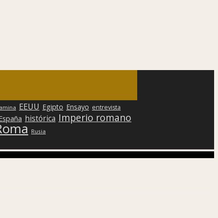
EEUU
Egipto
Ensayo
entrevista
lamina
Imperio romano
histórica
 España
Roma
Rusia