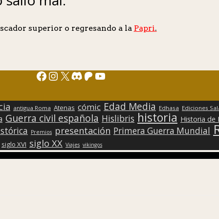
scador superior o regresando a la
Papri
.
Facebook
Instagram
X
Discord
Patreon
YouTube
Edad Media
cia
cómic
Atenas
antigua Roma
Edhasa
Ediciones Sa
historia
Guerra civil española
Hislibris
a
Historia de
presentación
stórica
Primera Guerra Mundial
Premios
siglo XX
siglo XVI
Viajes
vikingos