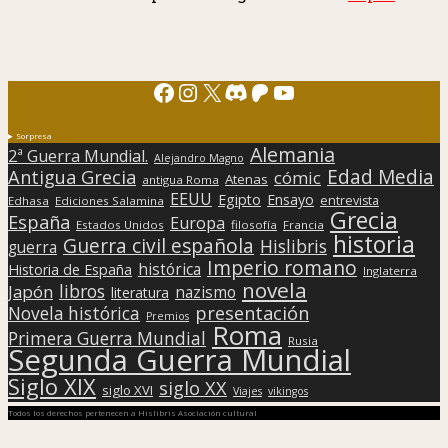
Facebook
Instagram
X
Discord
Patreon
YouTube
Sorpresa
Alemania
2ª Guerra Mundial.
Alejandro Magno
Edad Media
Antigua Grecia
cómic
Atenas
antigua Roma
EEUU
Egipto
Ensayo
entrevista
Edhasa
Ediciones Salamina
Grecia
España
Europa
Estados Unidos
filosofía
Francia
historia
Guerra civil española
Hislibris
guerra
Imperio romano
histórica
Historia de España
Inglaterra
novela
libros
Japón
nazismo
literatura
presentación
Novela histórica
Premios
Roma
Primera Guerra Mundial
Rusia
Segunda Guerra Mundial
Siglo XIX
siglo XX
siglo XVI
Viajes
vikingos
Todos los derechos pertenecen a Hislibris Asociación cultural