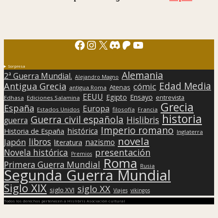
Facebook
Instagram
X
Discord
Patreon
YouTube
Sorpresa
Alemania
2ª Guerra Mundial.
Alejandro Magno
Edad Media
Antigua Grecia
cómic
Atenas
antigua Roma
EEUU
Egipto
Ensayo
entrevista
Edhasa
Ediciones Salamina
Grecia
España
Europa
Estados Unidos
filosofía
Francia
historia
Guerra civil española
Hislibris
guerra
Imperio romano
histórica
Historia de España
Inglaterra
novela
libros
Japón
nazismo
literatura
presentación
Novela histórica
Premios
Roma
Primera Guerra Mundial
Rusia
Segunda Guerra Mundial
Siglo XIX
siglo XX
siglo XVI
Viajes
vikingos
Todos los derechos pertenecen a Hislibris Asociación cultural