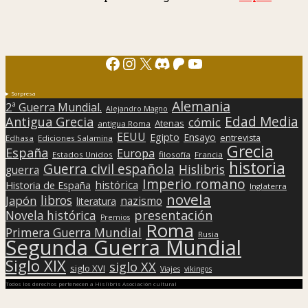
Facebook
Instagram
X
Discord
Patreon
YouTube
Sorpresa
Alemania
2ª Guerra Mundial.
Alejandro Magno
Edad Media
Antigua Grecia
cómic
Atenas
antigua Roma
EEUU
Egipto
Ensayo
entrevista
Edhasa
Ediciones Salamina
Grecia
España
Europa
Estados Unidos
filosofía
Francia
historia
Guerra civil española
Hislibris
guerra
Imperio romano
histórica
Historia de España
Inglaterra
novela
libros
Japón
nazismo
literatura
presentación
Novela histórica
Premios
Roma
Primera Guerra Mundial
Rusia
Segunda Guerra Mundial
Siglo XIX
siglo XX
siglo XVI
Viajes
vikingos
Todos los derechos pertenecen a Hislibris Asociación cultural