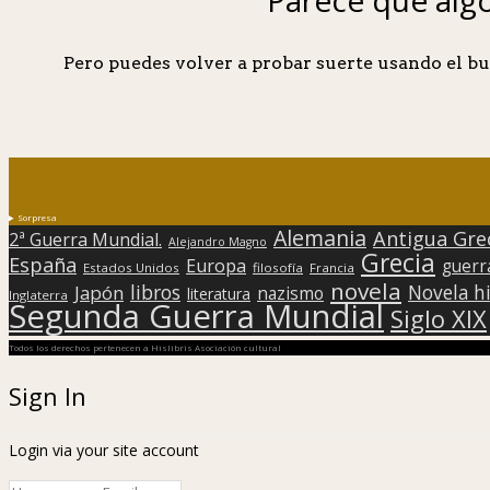
Pero puedes volver a probar suerte usando el bu
Sorpresa
Alemania
Antigua Gre
2ª Guerra Mundial.
Alejandro Magno
Grecia
España
Europa
guerr
Estados Unidos
filosofía
Francia
novela
libros
Japón
Novela hi
nazismo
literatura
Inglaterra
Segunda Guerra Mundial
Siglo XIX
Todos los derechos pertenecen a Hislibris Asociación cultural
Sign In
Login via your site account