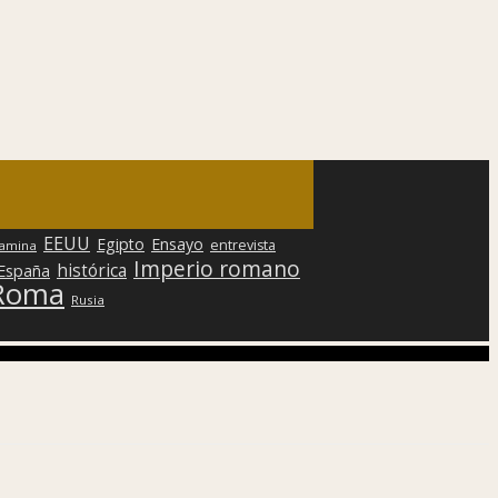
EEUU
Egipto
Ensayo
entrevista
lamina
Imperio romano
histórica
 España
Roma
Rusia