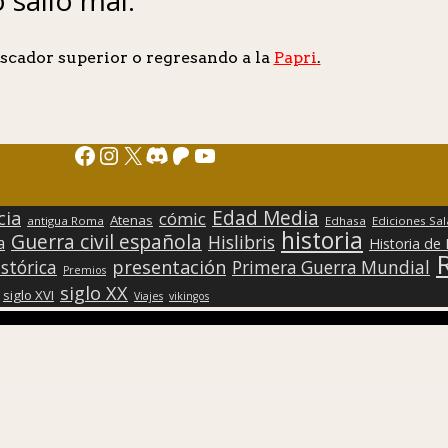
scador superior o regresando a la
Papri
.
Facebook
Instagram
X
Discord
Patreon
YouTube
Edad Media
cia
cómic
Atenas
antigua Roma
Edhasa
Ediciones Sa
historia
Guerra civil española
Hislibris
a
Historia de
presentación
stórica
Primera Guerra Mundial
Premios
siglo XX
siglo XVI
Viajes
vikingos