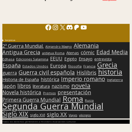
Facebook
Instagram
X
Discord
Patreon
YouTube
Sorpresa
Alemania
2ª Guerra Mundial.
Alejandro Magno
Edad Media
Antigua Grecia
cómic
Atenas
antigua Roma
EEUU
Egipto
Ensayo
entrevista
Edhasa
Ediciones Salamina
Grecia
España
Europa
Estados Unidos
filosofía
Francia
historia
Guerra civil española
Hislibris
guerra
Imperio romano
histórica
Historia de España
Inglaterra
novela
libros
Japón
nazismo
literatura
presentación
Novela histórica
Premios
Roma
Primera Guerra Mundial
Rusia
Segunda Guerra Mundial
Siglo XIX
siglo XX
siglo XVI
Viajes
vikingos
Todos los derechos pertenecen a Hislibris Asociación cultural