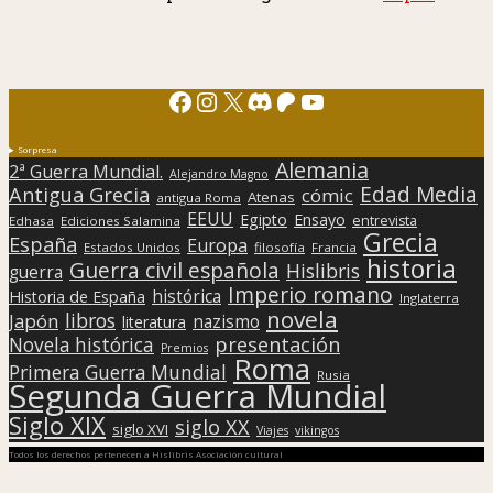
Facebook
Instagram
X
Discord
Patreon
YouTube
Sorpresa
Alemania
2ª Guerra Mundial.
Alejandro Magno
Edad Media
Antigua Grecia
cómic
Atenas
antigua Roma
EEUU
Egipto
Ensayo
entrevista
Edhasa
Ediciones Salamina
Grecia
España
Europa
Estados Unidos
filosofía
Francia
historia
Guerra civil española
Hislibris
guerra
Imperio romano
histórica
Historia de España
Inglaterra
novela
libros
Japón
nazismo
literatura
presentación
Novela histórica
Premios
Roma
Primera Guerra Mundial
Rusia
Segunda Guerra Mundial
Siglo XIX
siglo XX
siglo XVI
Viajes
vikingos
Todos los derechos pertenecen a Hislibris Asociación cultural