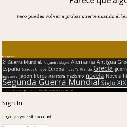
Pero puedes volver a probar suerte usando el bu
Sorpresa
Alemania
Antigua Gre
2ª Guerra Mundial.
Alejandro Magno
Grecia
España
Europa
guerr
Estados Unidos
filosofía
Francia
novela
libros
Japón
Novela hi
nazismo
literatura
Inglaterra
Segunda Guerra Mundial
Siglo XIX
Todos los derechos pertenecen a Hislibris Asociación cultural
Sign In
Login via your site account