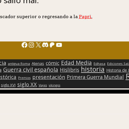
scador superior o regresando a la
Papri
.
Facebook
Instagram
X
Discord
Patreon
YouTube
Edad Media
cia
cómic
Atenas
antigua Roma
Edhasa
Ediciones Sa
historia
Guerra civil española
Hislibris
a
Historia de
presentación
stórica
Primera Guerra Mundial
Premios
siglo XX
siglo XVI
Viajes
vikingos