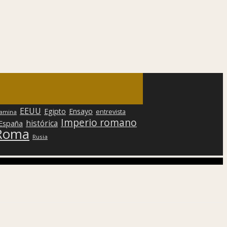
EEUU
Egipto
Ensayo
entrevista
lamina
Imperio romano
histórica
 España
Roma
Rusia