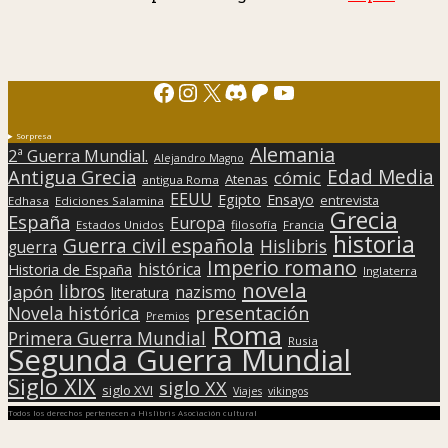
Facebook
Instagram
X
Discord
Patreon
YouTube
Sorpresa
Alemania
2ª Guerra Mundial.
Alejandro Magno
Edad Media
Antigua Grecia
cómic
Atenas
antigua Roma
EEUU
Egipto
Ensayo
entrevista
Edhasa
Ediciones Salamina
Grecia
España
Europa
Estados Unidos
filosofía
Francia
historia
Guerra civil española
Hislibris
guerra
Imperio romano
histórica
Historia de España
Inglaterra
novela
libros
Japón
nazismo
literatura
presentación
Novela histórica
Premios
Roma
Primera Guerra Mundial
Rusia
Segunda Guerra Mundial
Siglo XIX
siglo XX
siglo XVI
Viajes
vikingos
Todos los derechos pertenecen a Hislibris Asociación cultural