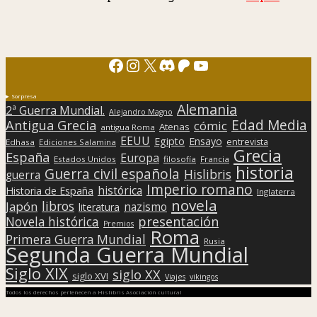
Facebook
Instagram
X
Discord
Patreon
YouTube
Sorpresa
Alemania
2ª Guerra Mundial.
Alejandro Magno
Edad Media
Antigua Grecia
cómic
Atenas
antigua Roma
EEUU
Egipto
Ensayo
entrevista
Edhasa
Ediciones Salamina
Grecia
España
Europa
Estados Unidos
filosofía
Francia
historia
Guerra civil española
Hislibris
guerra
Imperio romano
histórica
Historia de España
Inglaterra
novela
libros
Japón
nazismo
literatura
presentación
Novela histórica
Premios
Roma
Primera Guerra Mundial
Rusia
Segunda Guerra Mundial
Siglo XIX
siglo XX
siglo XVI
Viajes
vikingos
Todos los derechos pertenecen a Hislibris Asociación cultural