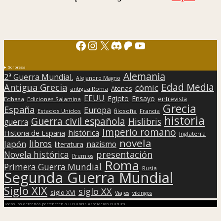
Facebook
Instagram
X
Discord
Patreon
YouTube
Sorpresa
Alemania
2ª Guerra Mundial.
Alejandro Magno
Edad Media
Antigua Grecia
cómic
Atenas
antigua Roma
EEUU
Egipto
Ensayo
entrevista
Edhasa
Ediciones Salamina
Grecia
España
Europa
Estados Unidos
filosofía
Francia
historia
Guerra civil española
Hislibris
guerra
Imperio romano
histórica
Historia de España
Inglaterra
novela
libros
Japón
nazismo
literatura
presentación
Novela histórica
Premios
Roma
Primera Guerra Mundial
Rusia
Segunda Guerra Mundial
Siglo XIX
siglo XX
siglo XVI
Viajes
vikingos
Todos los derechos pertenecen a Hislibris Asociación cultural