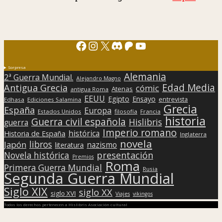
Facebook
Instagram
X
Discord
Patreon
YouTube
Sorpresa
Alemania
2ª Guerra Mundial.
Alejandro Magno
Edad Media
Antigua Grecia
cómic
Atenas
antigua Roma
EEUU
Egipto
Ensayo
entrevista
Edhasa
Ediciones Salamina
Grecia
España
Europa
Estados Unidos
filosofía
Francia
historia
Guerra civil española
Hislibris
guerra
Imperio romano
histórica
Historia de España
Inglaterra
novela
libros
Japón
nazismo
literatura
presentación
Novela histórica
Premios
Roma
Primera Guerra Mundial
Rusia
Segunda Guerra Mundial
Siglo XIX
siglo XX
siglo XVI
Viajes
vikingos
Todos los derechos pertenecen a Hislibris Asociación cultural