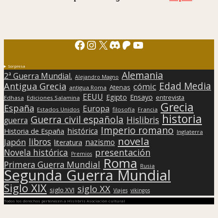
Facebook
Instagram
X
Discord
Patreon
YouTube
Sorpresa
Alemania
2ª Guerra Mundial.
Alejandro Magno
Edad Media
Antigua Grecia
cómic
Atenas
antigua Roma
EEUU
Egipto
Ensayo
entrevista
Edhasa
Ediciones Salamina
Grecia
España
Europa
Estados Unidos
filosofía
Francia
historia
Guerra civil española
Hislibris
guerra
Imperio romano
histórica
Historia de España
Inglaterra
novela
libros
Japón
nazismo
literatura
presentación
Novela histórica
Premios
Roma
Primera Guerra Mundial
Rusia
Segunda Guerra Mundial
Siglo XIX
siglo XX
siglo XVI
Viajes
vikingos
Todos los derechos pertenecen a Hislibris Asociación cultural