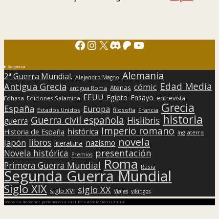
Facebook
Instagram
X
Discord
Patreon
YouTube
Sorpresa
Alemania
2ª Guerra Mundial.
Alejandro Magno
Edad Media
Antigua Grecia
cómic
Atenas
antigua Roma
EEUU
Egipto
Ensayo
entrevista
Edhasa
Ediciones Salamina
Grecia
España
Europa
Estados Unidos
filosofía
Francia
historia
Guerra civil española
Hislibris
guerra
Imperio romano
histórica
Historia de España
Inglaterra
novela
libros
Japón
nazismo
literatura
presentación
Novela histórica
Premios
Roma
Primera Guerra Mundial
Rusia
Segunda Guerra Mundial
Siglo XIX
siglo XX
siglo XVI
Viajes
vikingos
Todos los derechos pertenecen a Hislibris Asociación cultural