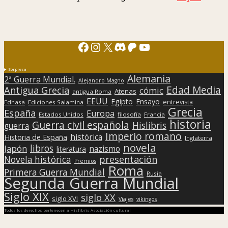
Facebook
Instagram
X
Discord
Patreon
YouTube
Sorpresa
Alemania
2ª Guerra Mundial.
Alejandro Magno
Edad Media
Antigua Grecia
cómic
Atenas
antigua Roma
EEUU
Egipto
Ensayo
entrevista
Edhasa
Ediciones Salamina
Grecia
España
Europa
Estados Unidos
filosofía
Francia
historia
Guerra civil española
Hislibris
guerra
Imperio romano
histórica
Historia de España
Inglaterra
novela
libros
Japón
nazismo
literatura
presentación
Novela histórica
Premios
Roma
Primera Guerra Mundial
Rusia
Segunda Guerra Mundial
Siglo XIX
siglo XX
siglo XVI
Viajes
vikingos
Todos los derechos pertenecen a Hislibris Asociación cultural