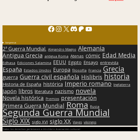
Facebook
Instagram
X
Discord
Patreon
YouTube
Sorpresa
Alemania
2ª Guerra Mundial.
Alejandro Magno
Edad Media
Antigua Grecia
cómic
Atenas
antigua Roma
EEUU
Egipto
Ensayo
entrevista
Edhasa
Ediciones Salamina
Grecia
España
Europa
Estados Unidos
filosofía
Francia
historia
Guerra civil española
Hislibris
guerra
Imperio romano
histórica
Historia de España
Inglaterra
novela
libros
Japón
nazismo
literatura
presentación
Novela histórica
Premios
Roma
Primera Guerra Mundial
Rusia
Segunda Guerra Mundial
Siglo XIX
siglo XX
siglo XVI
Viajes
vikingos
Todos los derechos pertenecen a Hislibris Asociación cultural