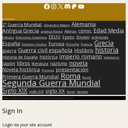
Facebook
Instagram
X
Discord
Patreon
YouTube
Sorpresa
Alemania
2ª Guerra Mundial.
Alejandro Magno
Edad Media
Antigua Grecia
cómic
Atenas
antigua Roma
EEUU
Egipto
Ensayo
entrevista
Edhasa
Ediciones Salamina
Grecia
España
Europa
Estados Unidos
filosofía
Francia
historia
Guerra civil española
Hislibris
guerra
Imperio romano
histórica
Historia de España
Inglaterra
novela
libros
Japón
nazismo
literatura
presentación
Novela histórica
Premios
Roma
Primera Guerra Mundial
Rusia
Segunda Guerra Mundial
Siglo XIX
siglo XX
siglo XVI
Viajes
vikingos
Todos los derechos pertenecen a Hislibris Asociación cultural
Sign In
Login via your site account