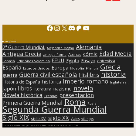
Facebook
Instagram
X
Discord
Patreon
YouTube
Sorpresa
Alemania
2ª Guerra Mundial.
Alejandro Magno
Edad Media
Antigua Grecia
cómic
Atenas
antigua Roma
EEUU
Egipto
Ensayo
entrevista
Edhasa
Ediciones Salamina
Grecia
España
Europa
Estados Unidos
filosofía
Francia
historia
Guerra civil española
Hislibris
guerra
Imperio romano
histórica
Historia de España
Inglaterra
novela
libros
Japón
nazismo
literatura
presentación
Novela histórica
Premios
Roma
Primera Guerra Mundial
Rusia
Segunda Guerra Mundial
Siglo XIX
siglo XX
siglo XVI
Viajes
vikingos
Todos los derechos pertenecen a Hislibris Asociación cultural