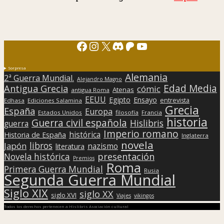
Facebook
Instagram
X
Discord
Patreon
YouTube
Sorpresa
Alemania
2ª Guerra Mundial.
Alejandro Magno
Edad Media
Antigua Grecia
cómic
Atenas
antigua Roma
EEUU
Egipto
Ensayo
entrevista
Edhasa
Ediciones Salamina
Grecia
España
Europa
Estados Unidos
filosofía
Francia
historia
Guerra civil española
Hislibris
guerra
Imperio romano
histórica
Historia de España
Inglaterra
novela
libros
Japón
nazismo
literatura
presentación
Novela histórica
Premios
Roma
Primera Guerra Mundial
Rusia
Segunda Guerra Mundial
Siglo XIX
siglo XX
siglo XVI
Viajes
vikingos
Todos los derechos pertenecen a Hislibris Asociación cultural