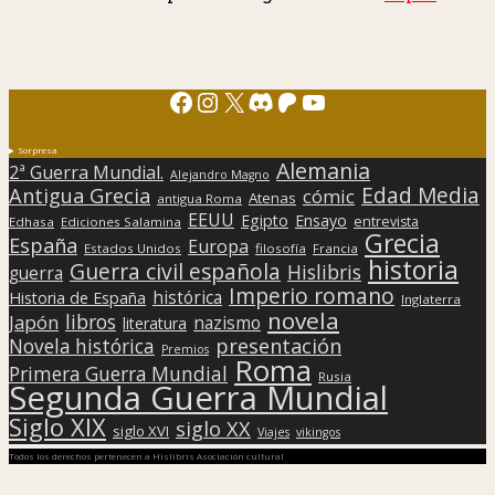
Facebook
Instagram
X
Discord
Patreon
YouTube
Sorpresa
Alemania
2ª Guerra Mundial.
Alejandro Magno
Edad Media
Antigua Grecia
cómic
Atenas
antigua Roma
EEUU
Egipto
Ensayo
entrevista
Edhasa
Ediciones Salamina
Grecia
España
Europa
Estados Unidos
filosofía
Francia
historia
Guerra civil española
Hislibris
guerra
Imperio romano
histórica
Historia de España
Inglaterra
novela
libros
Japón
nazismo
literatura
presentación
Novela histórica
Premios
Roma
Primera Guerra Mundial
Rusia
Segunda Guerra Mundial
Siglo XIX
siglo XX
siglo XVI
Viajes
vikingos
Todos los derechos pertenecen a Hislibris Asociación cultural