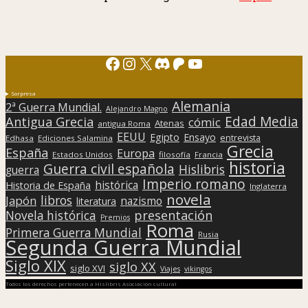
Facebook
Instagram
X
Discord
Patreon
YouTube
Sorpresa
Alemania
2ª Guerra Mundial.
Alejandro Magno
Edad Media
Antigua Grecia
cómic
Atenas
antigua Roma
EEUU
Egipto
Ensayo
entrevista
Edhasa
Ediciones Salamina
Grecia
España
Europa
Estados Unidos
filosofía
Francia
historia
Guerra civil española
Hislibris
guerra
Imperio romano
histórica
Historia de España
Inglaterra
novela
libros
Japón
nazismo
literatura
presentación
Novela histórica
Premios
Roma
Primera Guerra Mundial
Rusia
Segunda Guerra Mundial
Siglo XIX
siglo XX
siglo XVI
Viajes
vikingos
Todos los derechos pertenecen a Hislibris Asociación cultural