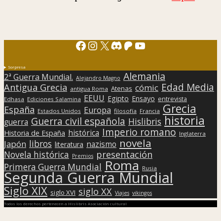
Facebook
Instagram
X
Discord
Patreon
YouTube
Sorpresa
Alemania
2ª Guerra Mundial.
Alejandro Magno
Edad Media
Antigua Grecia
cómic
Atenas
antigua Roma
EEUU
Egipto
Ensayo
entrevista
Edhasa
Ediciones Salamina
Grecia
España
Europa
Estados Unidos
filosofía
Francia
historia
Guerra civil española
Hislibris
guerra
Imperio romano
histórica
Historia de España
Inglaterra
novela
libros
Japón
nazismo
literatura
presentación
Novela histórica
Premios
Roma
Primera Guerra Mundial
Rusia
Segunda Guerra Mundial
Siglo XIX
siglo XX
siglo XVI
Viajes
vikingos
Todos los derechos pertenecen a Hislibris Asociación cultural