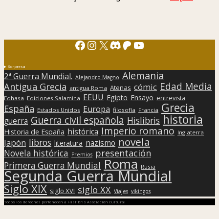
Facebook
Instagram
X
Discord
Patreon
YouTube
Sorpresa
Alemania
2ª Guerra Mundial.
Alejandro Magno
Edad Media
Antigua Grecia
cómic
Atenas
antigua Roma
EEUU
Egipto
Ensayo
entrevista
Edhasa
Ediciones Salamina
Grecia
España
Europa
Estados Unidos
filosofía
Francia
historia
Guerra civil española
Hislibris
guerra
Imperio romano
histórica
Historia de España
Inglaterra
novela
libros
Japón
nazismo
literatura
presentación
Novela histórica
Premios
Roma
Primera Guerra Mundial
Rusia
Segunda Guerra Mundial
Siglo XIX
siglo XX
siglo XVI
Viajes
vikingos
Todos los derechos pertenecen a Hislibris Asociación cultural