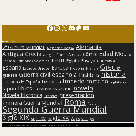
Facebook
Instagram
X
Discord
Patreon
YouTube
Sorpresa
Alemania
2ª Guerra Mundial.
Alejandro Magno
Edad Media
Antigua Grecia
cómic
Atenas
antigua Roma
EEUU
Egipto
Ensayo
entrevista
Edhasa
Ediciones Salamina
Grecia
España
Europa
Estados Unidos
filosofía
Francia
historia
Guerra civil española
Hislibris
guerra
Imperio romano
histórica
Historia de España
Inglaterra
novela
libros
Japón
nazismo
literatura
presentación
Novela histórica
Premios
Roma
Primera Guerra Mundial
Rusia
Segunda Guerra Mundial
Siglo XIX
siglo XX
siglo XVI
Viajes
vikingos
Todos los derechos pertenecen a Hislibris Asociación cultural