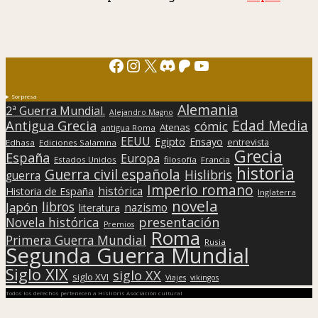
Facebook
Instagram
X
Discord
Patreon
YouTube
Sorpresa
Alemania
2ª Guerra Mundial.
Alejandro Magno
Edad Media
Antigua Grecia
cómic
Atenas
antigua Roma
EEUU
Egipto
Ensayo
entrevista
Edhasa
Ediciones Salamina
Grecia
España
Europa
Estados Unidos
filosofía
Francia
historia
Guerra civil española
Hislibris
guerra
Imperio romano
histórica
Historia de España
Inglaterra
novela
libros
Japón
nazismo
literatura
presentación
Novela histórica
Premios
Roma
Primera Guerra Mundial
Rusia
Segunda Guerra Mundial
Siglo XIX
siglo XX
siglo XVI
Viajes
vikingos
Todos los derechos pertenecen a Hislibris Asociación cultural